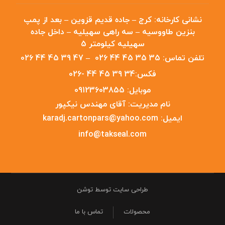
نشانی کارخانه:
کرج – جاده قدیم قزوین – بعد از پمپ
بنزین طاووسیه – سه راهی سهیلیه – داخل جاده
سهیلیه کیلومتر 5
تلفن تماس:
35 35 45 44 026
–
47 39 45 44 026
فکس:
34 39 45 44 -026
موبایل:
09123603855
نام مدیریت:
آقای مهندس نیکپور
ایمیل:
karadj.cartonpars@yahoo.com
info@takseal.com
طراحی سایت توسط توشن
محصولات
تماس با ما