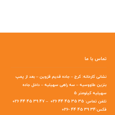
تماس با ما
نشانی کارخانه:
کرج – جاده قدیم قزوین – بعد از پمپ
بنزین طاووسیه – سه راهی سهیلیه – داخل جاده
سهیلیه کیلومتر 5
تلفن تماس:
35 35 45 44 026
–
47 39 45 44 026
فکس:
34 39 45 44 -026