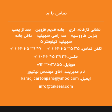
تماس با ما
نشانی کارخانه:
کرج – جاده قدیم قزوین – بعد از پمپ
بنزین طاووسیه – سه راهی سهیلیه – داخل جاده
سهیلیه کیلومتر 5
تلفن تماس:
35 35 45 44 026
–
47 39 45 44 026
فکس:
34 39 45 44 -026
موبایل:
09123603855
نام مدیریت:
آقای مهندس نیکپور
ایمیل:
karadj.cartonpars@yahoo.com
info@takseal.com