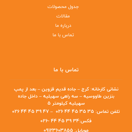
جدول محصولات
مقالات
درباره ما
تماس با ما
تماس با ما
نشانی کارخانه:
کرج – جاده قدیم قزوین – بعد از پمپ
بنزین طاووسیه – سه راهی سهیلیه – داخل جاده
سهیلیه کیلومتر 5
تلفن تماس:
35 35 45 44 026
–
47 39 45 44 026
فکس:
34 39 45 44 -026
موبایل:
09123603855