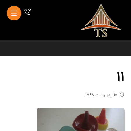
11
10 اردیبهشت 1398