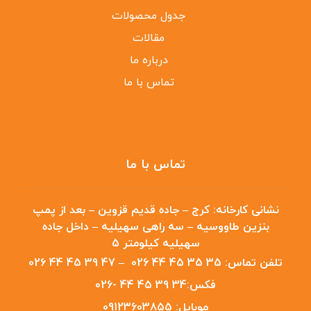
جدول محصولات
مقالات
درباره ما
تماس با ما
تماس با ما
نشانی کارخانه:
کرج – جاده قدیم قزوین – بعد از پمپ
بنزین طاووسیه – سه راهی سهیلیه – داخل جاده
سهیلیه کیلومتر 5
تلفن تماس:
35 35 45 44 026
–
47 39 45 44 026
فکس:
34 39 45 44 -026
موبایل:
09123603855