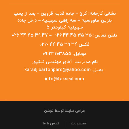
نشانی کارخانه:
کرج – جاده قدیم قزوین – بعد از پمپ
بنزین طاووسیه – سه راهی سهیلیه – داخل جاده
سهیلیه کیلومتر 5
تلفن تماس:
35 35 45 44 026
–
47 39 45 44 026
فکس:
34 39 45 44 -026
موبایل:
09123603855
نام مدیریت:
آقای مهندس نیکپور
ایمیل:
karadj.cartonpars@yahoo.com
info@takseal.com
طراحی سایت توسط توشن
محصولات
تماس با ما