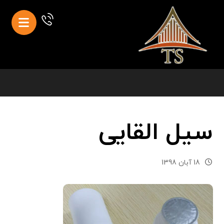
سیل القایی
18 آبان 1398