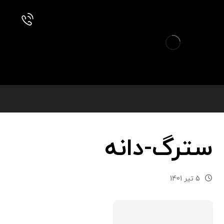
سترگ-دانه
5 تیر 1401