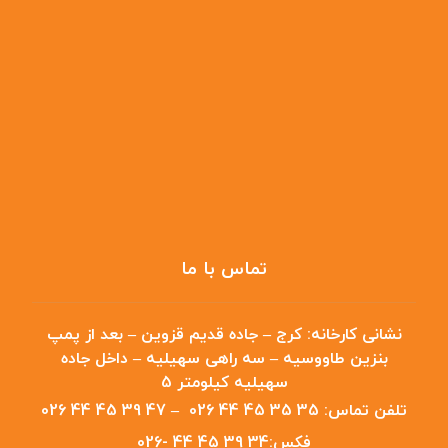
محصولات
جدول محصولات
مقالات
درباره ما
تماس با ما
تماس با ما
نشانی کارخانه:
کرج – جاده قدیم قزوین – بعد از پمپ
بنزین طاووسیه – سه راهی سهیلیه – داخل جاده
سهیلیه کیلومتر 5
تلفن تماس:
35 35 45 44 026
–
47 39 45 44 026
فکس:
34 39 45 44 -026