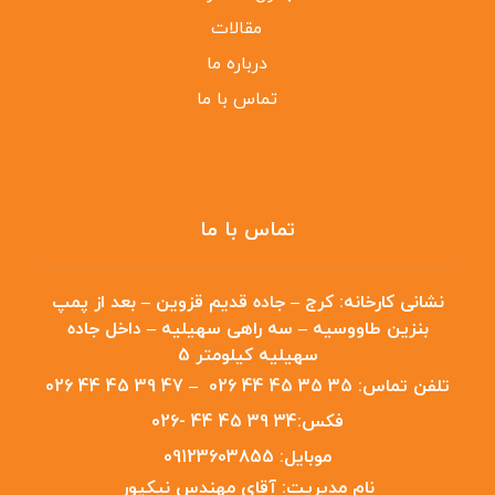
مقالات
درباره ما
تماس با ما
تماس با ما
نشانی کارخانه:
کرج – جاده قدیم قزوین – بعد از پمپ
بنزین طاووسیه – سه راهی سهیلیه – داخل جاده
سهیلیه کیلومتر 5
تلفن تماس:
35 35 45 44 026
–
47 39 45 44 026
فکس:
34 39 45 44 -026
موبایل:
09123603855
نام مدیریت:
آقای مهندس نیکپور