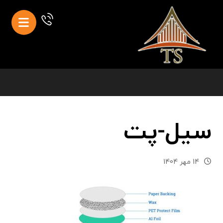
سیل-پت
14 مهر 1404