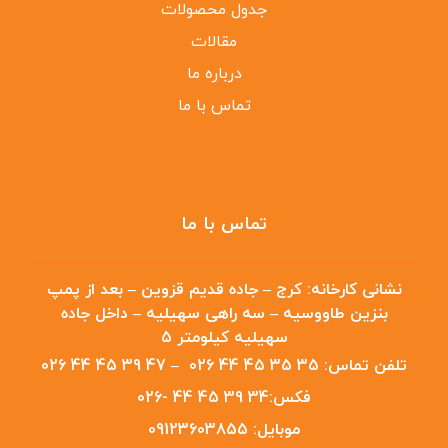
جدول محصولات
مقالات
درباره ما
تماس با ما
تماس با ما
نشانی کارخانه:
کرج – جاده قدیم قزوین – بعد از پمپ
بنزین طاووسیه – سه راهی سهیلیه – داخل جاده
سهیلیه کیلومتر 5
تلفن تماس:
35 35 45 44 026
–
47 39 45 44 026
فکس:
34 39 45 44 -026
موبایل:
09123603855