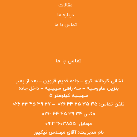
مقالات
درباره ما
تماس با ما
تماس با ما
نشانی کارخانه:
کرج – جاده قدیم قزوین – بعد از پمپ
بنزین طاووسیه – سه راهی سهیلیه – داخل جاده
سهیلیه کیلومتر 5
تلفن تماس:
35 35 45 44 026
–
47 39 45 44 026
فکس:
34 39 45 44 -026
موبایل:
09123603855
نام مدیریت:
آقای مهندس نیکپور