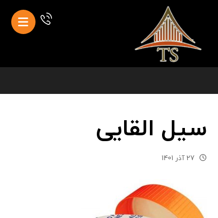
سیل القایی
27 آذر 1401