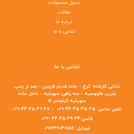
جدول محصولات
مقالات
درباره ما
تماس با ما
تماس با ما
نشانی کارخانه:
کرج – جاده قدیم قزوین – بعد از پمپ
بنزین طاووسیه – سه راهی سهیلیه – داخل جاده
سهیلیه کیلومتر 5
تلفن تماس:
35 35 45 44 026
–
47 39 45 44 026
فکس:
34 39 45 44 -026
موبایل:
09123603855