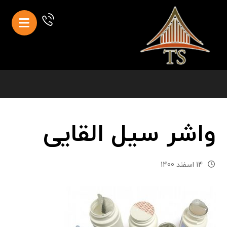
واشر سیل القایی
14 اسفند 1400