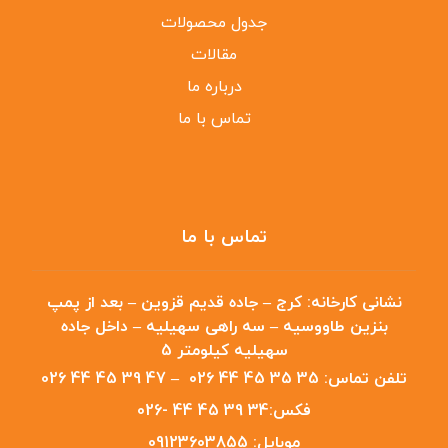
جدول محصولات
مقالات
درباره ما
تماس با ما
تماس با ما
نشانی کارخانه:
کرج – جاده قدیم قزوین – بعد از پمپ
بنزین طاووسیه – سه راهی سهیلیه – داخل جاده
سهیلیه کیلومتر 5
تلفن تماس:
35 35 45 44 026
–
47 39 45 44 026
فکس:
34 39 45 44 -026
موبایل:
09123603855