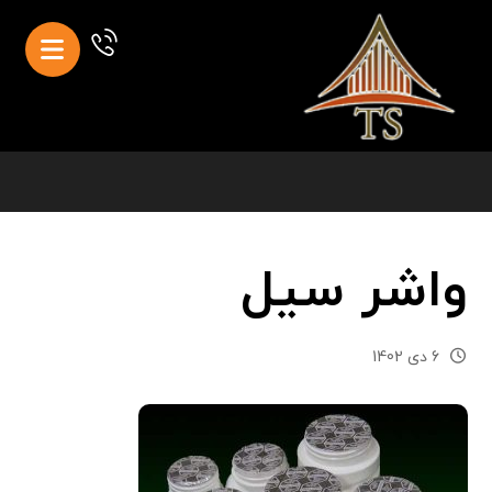
واشر سیل
6 دی 1402